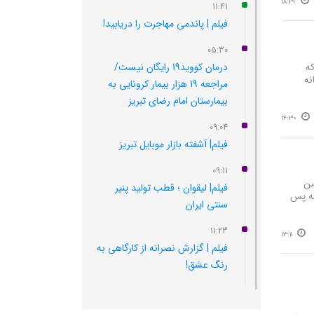
18:29
11:41
فیلم | پاندمی مهاجرت را دریابید!
05:30
درمان کووید19 رایگان نیست/
 ۴۸۳ نصیرالهی که
نه
مراجعه 19 هزار بیمار کرونایی به
بیمارستان امام رضای تبریز
14:30
09:04
فیلم| آشفته بازار موبایل تبریز
09:11
شن
فیلم| لیقوان ؛ قطب تولید پنیر
ته پس
سنتی ایران
11:23
13:11
فیلم | گزارش نصرانه از کارگاهی به
رنگ عشق!