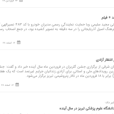
03 فروردین 28
نصر: کلیپ نوروزی به کارگردانی مجید سلیمی و‌با حمایت نمایندگی رسمی مدیران خودرو با کد
 فرهنگ اصیل آذربایجانی را در سه دقیقه به تصویر کشیده بود، در جمع اصحاب رسا
02 اسفند 28
 انتظار آزادی
ن شرقی از برگزاری جشن گلریزان در فروردین ماه سال آینده خبر داد و گفت: ج
ترین رویدادهای ملی و استانی برای آزادی زندانیان جرایم غیرعمد است که یک هف
تبریز برگزار می‌شود.
02 اسفند 28
ر داد؛
انشگاه علوم پزشکی تبریز در سال آینده