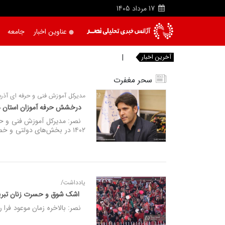
17
مرداد
1405
عناوین اخبار
جامعه
آخرین اخبار
|
سحر مغفرت
مدیرکل آموزش فنی و حرفه ای آذرب
درخشش حرفه آموزان استان در
۱۴۰۲ در بخش‌های دولتی و خصوصی فرا گرفتند.
یادداشت/
اشک شوق و حسرت زنان تبریز
نصر: بالاخره زمان موعود فرا ر