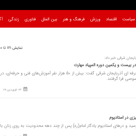
سیاست
اقتصاد
ورزش
فرهنگ و هنر
بین الملل
فناوری
زندگی
آگ
نمایش 121 تا 150 از 673
ایجان شرقی خبر داد:
 بیست و یکمین دوره المپیاد مهارت
نصر: مدیرکل آموزش فنی و حرفه ای آذربایجان شرقی گفت: بیش از 50 هزار نفر آموزش‌های فنی و حرفه‌
03 فروردین 28
ی در استادیوم
سید و درهای استادیوم یادگار امام(ره) پس از چند دهه محدودیت به روی زنان باز