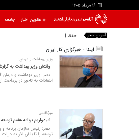
16
مرداد
1405
عناوین اخبار
جامعه
آخرین اخبار
حفظ وحدت مهم‌ ترین نیا
|
ایلنا - خبرگزاری کار ایران
وزیر بهداشت و درمان؛
واکنش وزیر بهداشت به گزارش
نصر: وزیر بهداشت و درمان 
انتقادات به تاخیر در پرداخت ا
میرکاظمی:
امیدواریم برنامه هفتم توسعه را
توسعه را تا پایان آذر به دولت ب