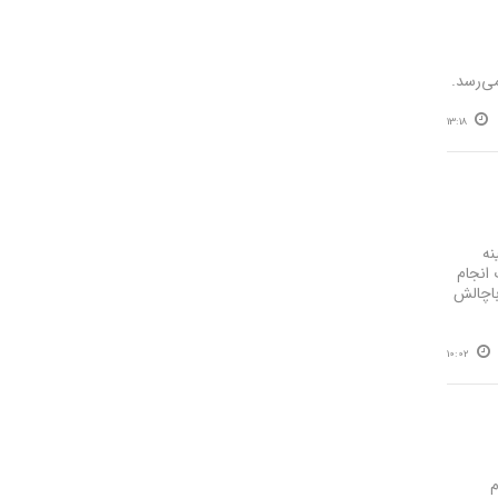
13:18
ه‌
مقدمات انجام
باچالش
10:02
م