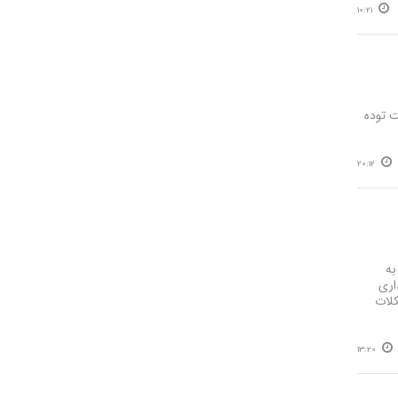
10:21
ت توده
20:12
به
یمت‌گذاری
 اینگونه بیش از 90 درصد مشکلات
13:20