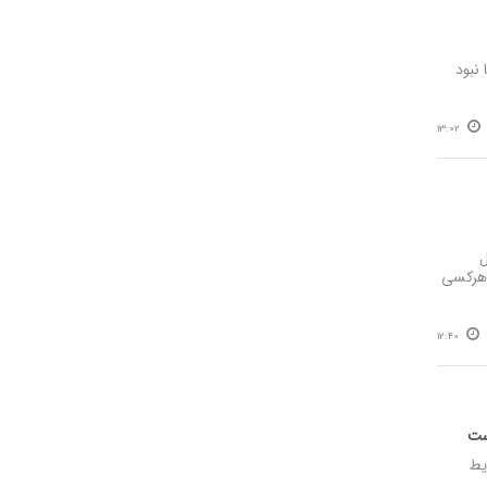
نبود
13:02
ل
 هرکسی
12:40
یط