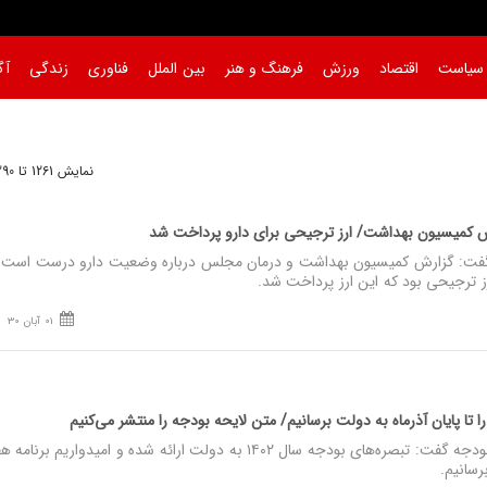
سیاست
اقتصاد
ورزش
فرهنگ و هنر
بین الملل
فناوری
زندگی
آگ
نمایش 1261 تا 1290 از 1689
 کمیسیون بهداشت/ ارز ترجیحی برای دارو پرداخت شد
گفت: گزارش کمیسیون بهداشت و درمان مجلس درباره وضعیت دارو درست است
رز ترجیحی بود که این ارز پرداخت شد.
01 آبان 30
 تا پایان آذرماه به دولت برسانیم/ متن لایحه بودجه را منتشر می‌کنیم
نصر: رئیس سازمان برنامه و بودجه گفت: تبصره‌های بودجه سال ۱۴۰۲ به دولت ارائه شده و امیدواریم برنا
رسانیم.