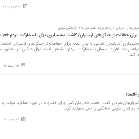
04 فروردین 24
ذربایجان شرقی در تحریریه نصر خبر داد؛ (بخش دوم)
 برای حفاظت از جنگل‌های ارسباران/ کاشت سه میلیون نهال با مشارکت مردم +فیل
یزداری آذربایجان شرقی با بیان اینکه برای حفاظت از جنگل‌های ارسباران استفاده 
تکنولوژی‌های جدید را توسعه خواهیم داد، افزود: امسال با مشارکت مردم ۵۰۰ هزار اصله نهال جنگلی د
د شد.
03 اسفند 26
ر اقتصاد
ربایجان شرقی گفت: هفت ماه زمان کمی برای قضاوت در مورد عملکرد دولت و و
 در زمان کنونی مشکلی را حل نخواهد کرد.
03 اسفند 09