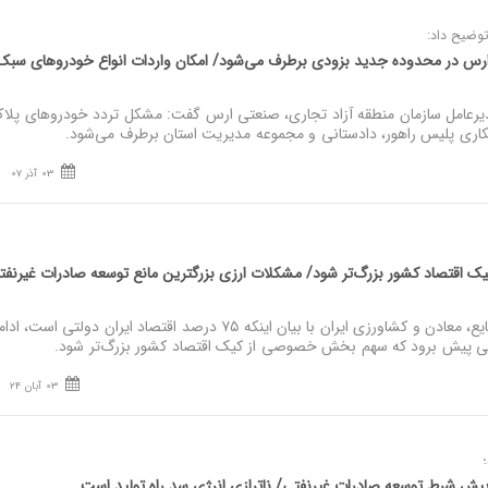
توضیح داد:
س در محدوده جدید بزودی برطرف می‌شود/ امکان واردات انواع خودروهای سبک
رعامل سازمان منطقه آزاد تجاری، صنعتی ارس گفت: مشکل تردد خودروهای پلا
اری پلیس راهور، دادستانی و مجموعه مدیریت استان برطرف می‌شود.
03 آذر 07
قتصاد کشور بزرگ‌تر شود/ مشکلات ارزی بزرگترین مانع توسعه صادرات غیرنفت
نصر: رییس اتاق بازرگانی، صنایع، معادن و کشاورزی ایران با بیان اینکه ۷۵ درصد اقتصاد ایران دولتی
ی پیش برود که سهم بخش خصوصی از کیک اقتصاد کشور بزرگ‌تر شود.
03 آبان 24
یش شرط توسعه صادرات غیرنفتی/ ناترازی انرژی سد راه تولید است