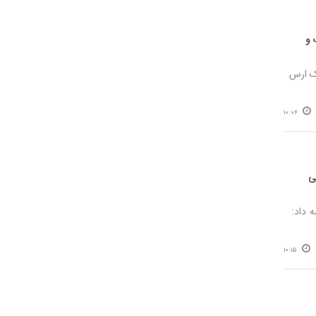
 و
ک ارس
10:06
ی
 است، ادامه داد:
10:15