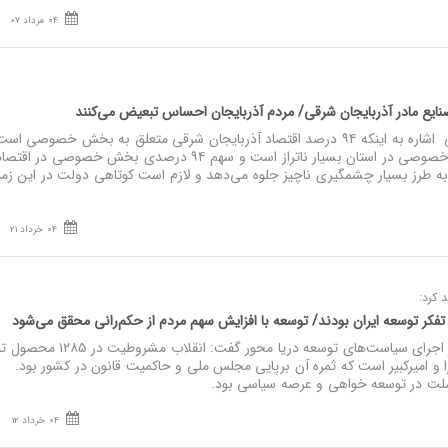
04 مرداد 07
نایع مادر آذربایجان شرقی/ مردم آذربایجان احساس تبعیض می‌کنند
نصر: استاندار آذربایجان شرقی اشاره به اینکه ۹۴ درصد اقتصاد آذربایجان شرقی متعلق به بخش خصوصی 
داشت: سرمایه‌گذاری دولتی و خصوصی در استان بسیار ناتراز است و سهم ۹۴ درصدی بخش خصوصی در اقتص
ه طرز بسیار چشمگیری ناچیز جلوه می‌دهد و لازم است کوتاهی دولت در این زمی
04 خرداد 21
د کرد:
ن تفکر توسعه ایران بودند/ توسعه با افزایش سهم مردم از حکم‌رانی محقق می‌شود
نصر: نماینده رییس‌ جمهور در اجرای سیاست‌های توسعه دریا محور گفت: ان
و امیرکبیر است که ثمره آن برپایی مجلس ملی و حاکمیت قانون در کشور بود.
ملت در توسعه خواهی و عرصه سیاسی بود.
04 خرداد 12