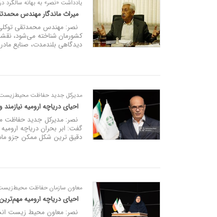
یادداشت «نصر» به بهانه سالگرد د
میراث ماندگار مهندس محمدت
نصر: مهندس محمدتقی توکلی، پد
کشورمان شناخته می‌شود، نقشی 
دیدگاهی بلندمدت، صنایع مادر و
مدیرکل جدید حفاظت محیط‌زیست آذ
احیای دریاچه ارومیه نیازمن
نصر: مدیرکل جدید حفاظت محیط
گفت: ابر بحران دریاچه ارومیه
دقیق ترین شکل ممکن جزو مامو
معاون سازمان حفاظت محیط‌زیست د
احیای دریاچه ارومیه مهم‌تر
نصر: معاون محیط زیست انسان