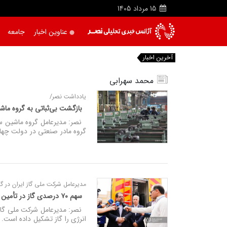
15
مرداد
1405
عناوین اخبار
جامعه
آخرین اخبار
محمد سهرابی
یادداشت نصر/
بازگشت بی‌ثباتی به گروه ماشی
نصر: مدیرعامل گروه ماشین ساز
گروه مادر صنعتی در دولت چها
مدیرعامل شرکت ملی گاز ایران در گ
سهم ۷۰ درصدی گاز در تأمین انرژی کشور/ لزوم افزایش سهم انرژی‌های تجدیدپذیر در سبد انرژی
انرژی را گاز تشکیل داده است.