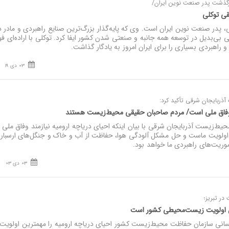
رگذشت پدر صنعت نوین ایران/
قی توکلی
ر صنعت نوین ایران است. وی که پایه‌گذار بزرگ‌ترین صنایع راهبردی و مادر د
بی‌بدیل در توسعه همه جانبه و صنعتی شدن کشور ایفا کرد. توکلی با اراده‌ای فو
 راهبردی بسیاری را برای ایران امروز به یادگار گذاشت.
03 دی 19
ربایجان شرقی تأکید کرد:
د وفاق ملی است/ مردم صاحبان حقیقی محیط‌زیست هستند
‌زیست آذربایجان شرقی با بیان اینکه احیای دریاچه ارومیه نیازمند وفاق ملی
 اولویت ماست و حل مشکل آلودگی هوا، حفاظت از آب و خاک و جنگل‌های ارسبارا
ریت‌های راهبردی ما خواهد بود.
03 دی 03
ر تبریز؛
ین اولویت زیست‌محیطی کشور است
ی سازمان حفاظت محیط‌زیست کشور احیای دریاچه ارومیه را مهمترین اولویت