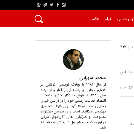
A
هی دولتی
فیلم
عکس
رست این
محمد سهرابی
از سال 1386 با وبلاگ نویسی، نوشتن در
21:59
فضای مجازی و رسانه ای را آغاز و از مرداد
سال 1389 به عنوان خبرنگار بخش صنعت و
اقتصاد فعالیت رسمی خود را در آژانس خبری
تحلیلی نصر شروع کرد. وی فارغ التحصیل
مهندسی مکانیک است و در سومین جشنواره
مطبوعات و خبرگزاری های آذربایجان شرقی
موفق به کسب مقام اول در بخش «مصاحبه»
فت: حدود ۷۰ درصد سبد
شد.