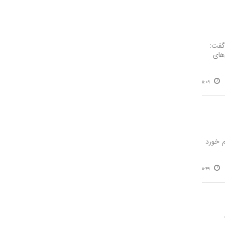
گفت:
‌های
11:09
م خورد
11:49