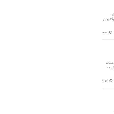
ر
لادین و
18:00
 است،
ن به
13:42