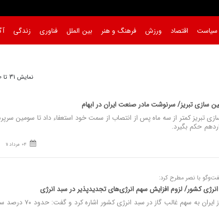
سیاست
اقتصاد
ورزش
فرهنگ و هنر
بین الملل
فناوری
زندگی
آگ
نمایش 31 تا 60 از 334
ن سازی تبریز/ سرنوشت مادر صنعت ایران در ابهام
ی تبریز کمتر از سه ماه پس از انتصاب از سمت خود استعفاء داد تا سومین سرپ
ردهم حکم بگیرد.
04 مرداد 11
فت‌وگو با نصر مطرح کرد:
نصر: مدیرعامل شرکت ملی گاز ایران به سهم غالب گاز در سبد انرژی کشور اشاره کرد و گ