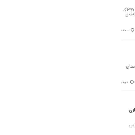
‌جمهور
تقابل
09:56
مضای
09:26
ازی
 من