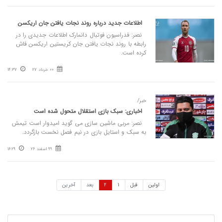
اطلاعات جدید درباره روند نجات یافتن جان اریکسن
نصر: فدراسیون فوتبال دانمارک اطلاعات جدیدی را در
رابطه با روند نجات یافتن جان کریستین اریکسن فاش
کرده است.
00 خرداد 27
14:37
خبر/
اخباری: سبک بازی استقلال متحول شده است
نصر: مربی ماشین سازی می گوید امیدوار است تیمش
به سبک و استایل بازی در نیم فصل نخست بازگردد.
99 اسفند 26
16:29
اولین
قبل
1
2
بعد
آخرین