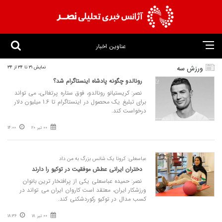
عناوین اخبار
ورزش سه
نمایش 31 تا 34 از 34
رونالدو چگونه پادشاه اینستاگرام شد؟
نصر: کریستیانو رونالدو، فوق ستاره پرتغالی، می تواند
برای تبلیغ یک محصول در اینستاگرام تا 1.6 میلیون دلار
درخواست کند.
00 تیر 20
14:00
عباسعلی: کرونا یک شانس بزرگ به من داد
دختران ایرانی عطش موفقیت در توکیو را دارند
نصر: حمیده عباسعلی یکی از پرافتخار ترین بانوان
ورزشکار ایران، معتقد است کاروان ایران می تواند در
کسب مدال در توکیو رکوردشکنی کند.
00 تیر 18
18:36